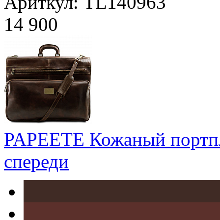
Ариткул: TL140963
14 900
PAPEETE Кожаный портпл
спереди