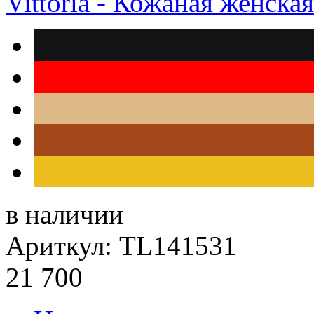
Vittoria - Кожаная женска
в наличии
Ариткул: TL141531
21 700