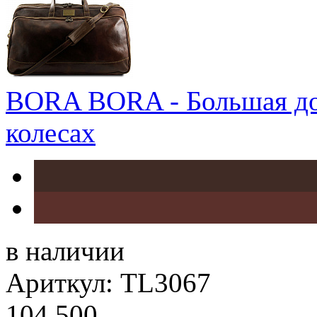
BORA BORA - Большая до
колесах
в наличии
Ариткул: TL3067
104 500