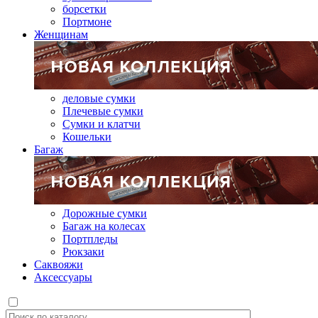
борсетки
Портмоне
Женщинам
деловые сумки
Плечевые сумки
Сумки и клатчи
Кошельки
Багаж
Дорожные сумки
Багаж на колесах
Портпледы
Рюкзаки
Саквояжи
Аксессуары