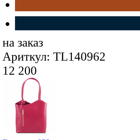
на заказ
Ариткул: TL140962
12 200