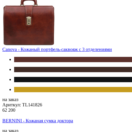
Canova - Кожаный портфель-саквояж с 3 отделениями
на заказ
Ариткул: TL141826
62 200
BERNINI - Кожаная сумка доктора
на заказ