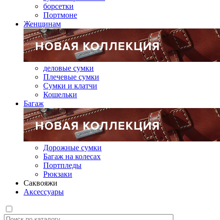
борсетки
Портмоне
Женщинам
деловые сумки
Плечевые сумки
Сумки и клатчи
Кошельки
Багаж
Дорожные сумки
Багаж на колесах
Портпледы
Рюкзаки
Саквояжи
Аксессуары