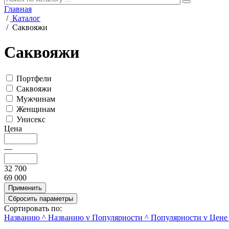
Главная
/
Каталог
/
Саквояжи
Саквояжи
Портфели
Саквояжи
Мужчинам
Женщинам
Унисекс
Цена
—
32 700
69 000
Сортировать по:
Названию
^
Названию
v
Популярности
^
Популярности
v
Цене