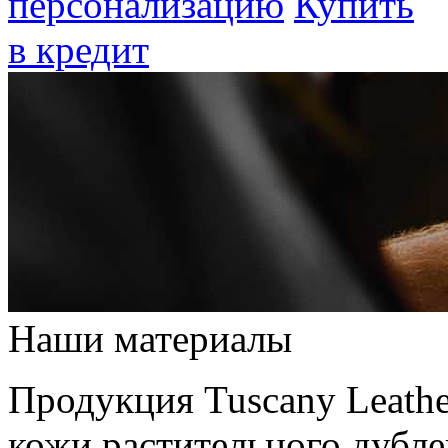
персонализацию
Купить
в кредит
Наши материалы
Продукция Tuscany Leathe
кожи растительного дубле