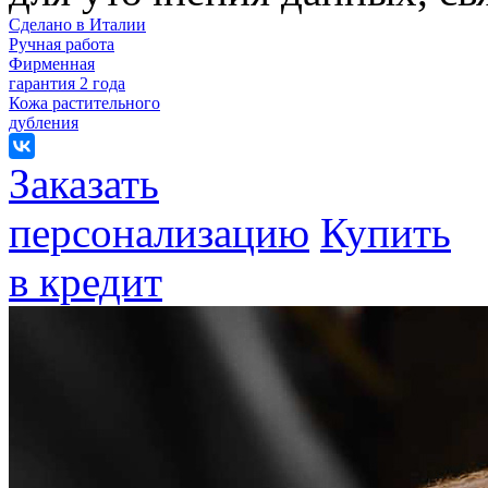
Сделано в Италии
Ручная работа
Фирменная
гарантия 2 года
Кожа растительного
дубления
Заказать
персонализацию
Купить
в кредит