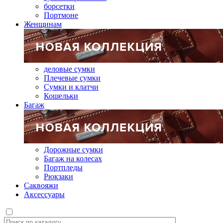
борсетки
Портмоне
Женщинам
деловые сумки
Плечевые сумки
Сумки и клатчи
Кошельки
Багаж
Дорожные сумки
Багаж на колесах
Портпледы
Рюкзаки
Саквояжи
Аксессуары