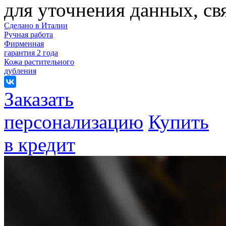
для уточнения данных, с
Сделано в Италии
Ручная работа
Фирменная
гарантия 2 года
Кожа растительного
дубления
Заказать
персонализацию
Купить
в кредит