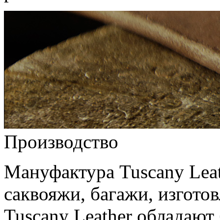
Производство
Мануфактура Tuscany Leat
саквояжи, багажи, изгото
Tuscany Leather обладают