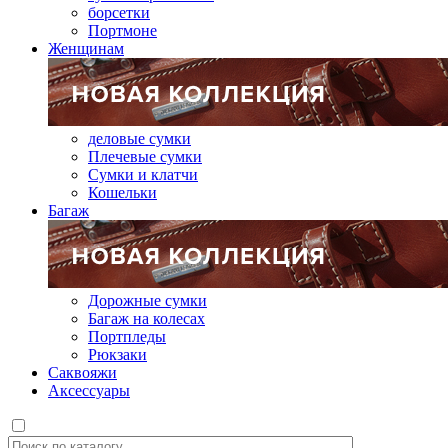
борсетки
Портмоне
Женщинам
деловые сумки
Плечевые сумки
Сумки и клатчи
Кошельки
Багаж
Дорожные сумки
Багаж на колесах
Портпледы
Рюкзаки
Саквояжи
Аксессуары