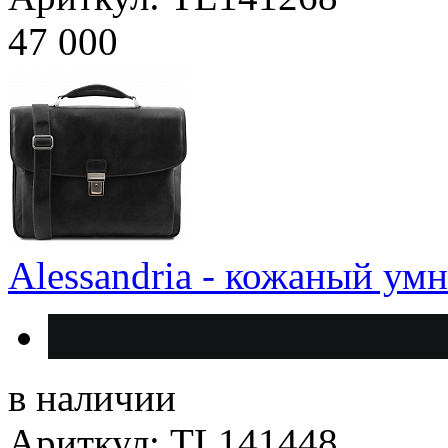
47 000
Alessandria - кожаный ум
в наличии
Ариткул: TL141448