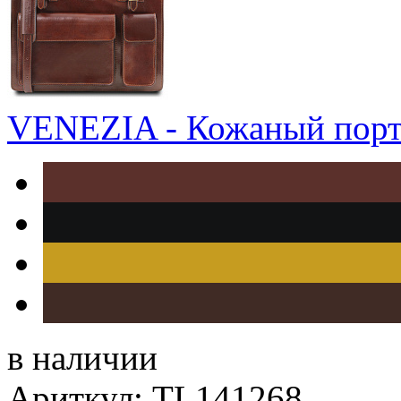
VENEZIA - Кожаный портф
в наличии
Ариткул: TL141268