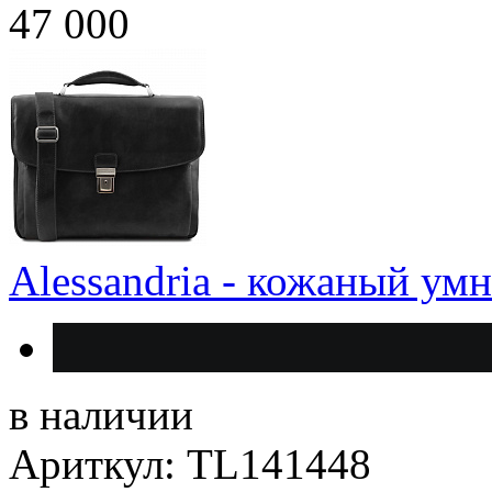
47 000
Alessandria - кожаный ум
в наличии
Ариткул: TL141448