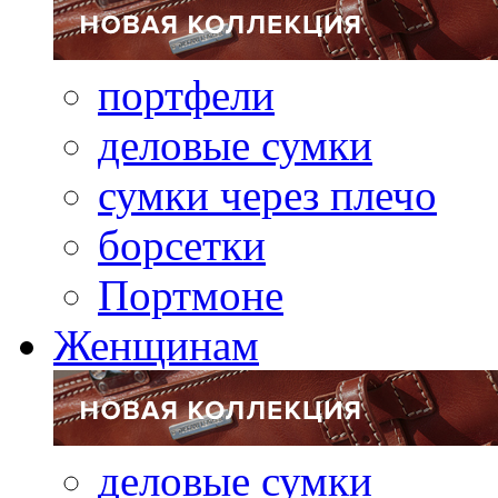
портфели
деловые сумки
сумки через плечо
борсетки
Портмоне
Женщинам
деловые сумки