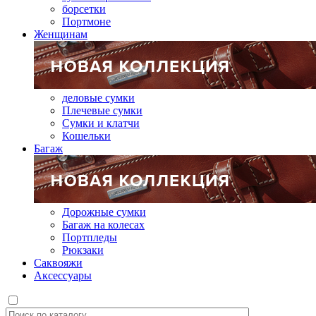
борсетки
Портмоне
Женщинам
деловые сумки
Плечевые сумки
Сумки и клатчи
Кошельки
Багаж
Дорожные сумки
Багаж на колесах
Портпледы
Рюкзаки
Саквояжи
Аксессуары